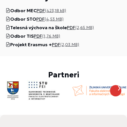
Odbor MEC
PDF
(423,18 kB)
Odbor STO
PDF
(4,53 MB)
Telesná výchova na škole
PDF
(2,65 MB)
Odbor TIS
PDF
(1,76 MB)
Projekt Erasmus +
PDF
(2,03 MB)
Partneri