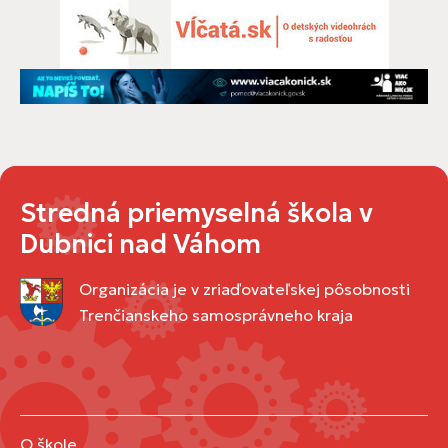
Stredná priemyselná škola v
Dubnici nad Váhom
Organizácia je v zriaďovateľskej pôsobnosti
Trenčianskeho samosprávneho kraja
O škole