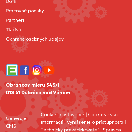
DofE
Pracovné ponuky
Partneri
Tlačivá
Ochrana osobných údajov
Edupage
Facebook
Instagram
YouTube
Obrancov mieru 343/1
018 41 Dubnica nad Váhom
Cookies nastavenie
|
Cookies - viac
Generuje
informácií
|
Vyhlásenie o prístupnosti
|
CMS
Technický prevádzkovateľ
|
Správca