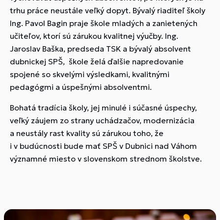
trhu práce neustále veľký dopyt. Bývalý riaditeľ školy
Ing. Pavol Bagin praje škole mladých a zanietených
učiteľov, ktorí sú zárukou kvalitnej výučby. Ing.
Jaroslav Baška, predseda TSK a bývalý absolvent
dubnickej SPŠ, škole želá ďalšie napredovanie
spojené so skvelými výsledkami, kvalitnými
pedagógmi a úspešnými absolventmi.
Bohatá tradícia školy, jej minulé i súčasné úspechy,
veľký záujem zo strany uchádzačov, modernizácia
a neustály rast kvality sú zárukou toho, že
i v budúcnosti bude mať SPŠ v Dubnici nad Váhom
významné miesto v slovenskom strednom školstve.