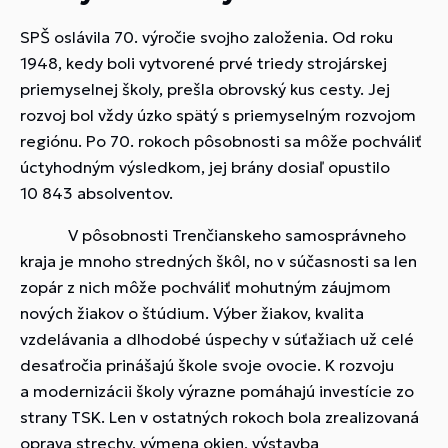
SPŠ oslávila 70. výročie svojho založenia. Od roku
1948, kedy boli vytvorené prvé triedy strojárskej
priemyselnej školy, prešla obrovský kus cesty. Jej
rozvoj bol vždy úzko spätý s priemyselným rozvojom
regiónu. Po 70. rokoch pôsobnosti sa môže pochváliť
úctyhodným výsledkom, jej brány dosiaľ opustilo
10 843 absolventov.
V pôsobnosti Trenčianskeho samosprávneho
kraja je mnoho stredných škôl, no v súčasnosti sa len
zopár z nich môže pochváliť mohutným záujmom
nových žiakov o štúdium. Výber žiakov, kvalita
vzdelávania a dlhodobé úspechy v súťažiach už celé
desaťročia prinášajú škole svoje ovocie. K rozvoju
a modernizácii školy výrazne pomáhajú investície zo
strany TSK. Len v ostatných rokoch bola zrealizovaná
oprava strechy, výmena okien, výstavba