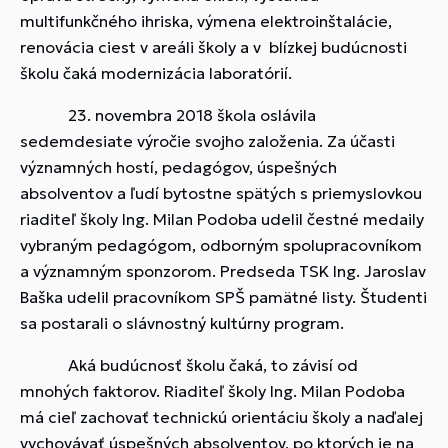
multifunkčného ihriska, výmena elektroinštalácie,
renovácia ciest v areáli školy a v blízkej budúcnosti
školu čaká modernizácia laboratórií.
23. novembra 2018 škola oslávila
sedemdesiate výročie svojho založenia. Za účasti
významných hostí, pedagógov, úspešných
absolventov a ľudí bytostne spätých s priemyslovkou
riaditeľ školy Ing. Milan Podoba udelil čestné medaily
vybraným pedagógom, odborným spolupracovníkom
a významným sponzorom. Predseda TSK Ing. Jaroslav
Baška udelil pracovníkom SPŠ pamätné listy. Študenti
sa postarali o slávnostný kultúrny program.
Aká budúcnosť školu čaká, to závisí od
mnohých faktorov. Riaditeľ školy Ing. Milan Podoba
má cieľ zachovať technickú orientáciu školy a naďalej
vychovávať úspešných absolventov, po ktorých je na