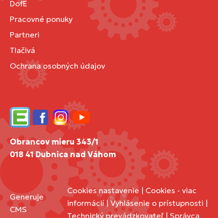
DofE
Pracovné ponuky
Partneri
Tlačivá
Ochrana osobných údajov
Edupage
Facebook
Instagram
YouTube
Obrancov mieru 343/1
018 41 Dubnica nad Váhom
Cookies nastavenie
|
Cookies - viac
Generuje
informácií
|
Vyhlásenie o prístupnosti
|
CMS
Technický prevádzkovateľ
|
Správca