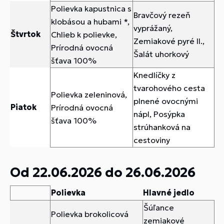
Polievka kapustnica s
Bravčový rezeň
klobásou a hubami *,
vyprážaný,
Štvrtok
Chlieb k polievke,
Zemiakové pyré II.,
Prírodná ovocná
Šalát uhorkový
šťava 100%
Knedlíčky z
tvarohového cesta
Polievka zeleninová,
plnené ovocnými
Piatok
Prírodná ovocná
nápl, Posýpka
šťava 100%
strúhanková na
cestoviny
Od 22.06.2026 do 26.06.2026
Polievka
Hlavné jedlo
Šúľance
Polievka brokolicová
zemiakové