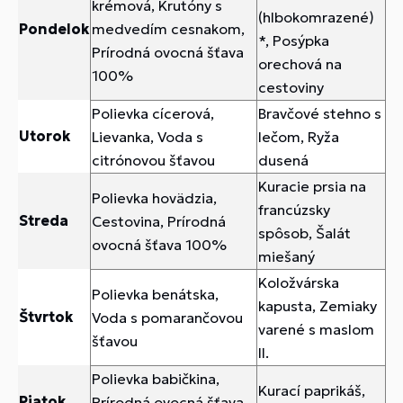
krémová, Krutóny s
(hlbokomrazené)
Pondelok
medvedím cesnakom,
*, Posýpka
Prírodná ovocná šťava
orechová na
100%
cestoviny
Polievka cícerová,
Bravčové stehno s
Utorok
Lievanka, Voda s
lečom, Ryža
citrónovou šťavou
dusená
Kuracie prsia na
Polievka hovädzia,
francúzsky
Streda
Cestovina, Prírodná
spôsob, Šalát
ovocná šťava 100%
miešaný
Koložvárska
Polievka benátska,
kapusta, Zemiaky
Štvrtok
Voda s pomarančovou
varené s maslom
šťavou
II.
Polievka babičkina,
Kurací paprikáš,
Piatok
Prírodná ovocná šťava