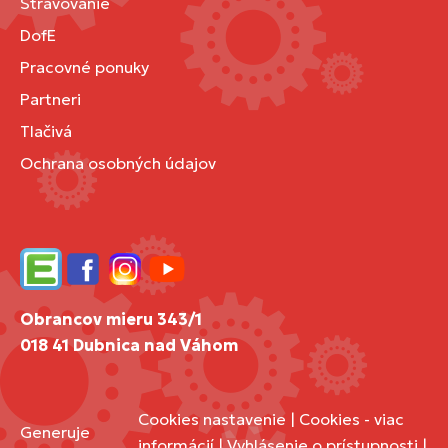
Stravovanie
DofE
Pracovné ponuky
Partneri
Tlačivá
Ochrana osobných údajov
Edupage
Facebook
Instagram
YouTube
Obrancov mieru 343/1
018 41 Dubnica nad Váhom
Cookies nastavenie
|
Cookies - viac
Generuje
informácií
|
Vyhlásenie o prístupnosti
|