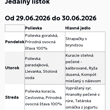
Jedálny lístok
Od 29.06.2026 do 30.06.2026
Polievka
Hlavné jedlo
Polievka goralská,
Strapačky s
Pondelok
Prírodná ovocná
bryndzou
šťava 100%
Kuracie stehná
Polievka
pečené -
paradajková,
Utorok
kalibrované, Ryža
Lievanka, Stolová
dusená, Kompót
voda
miešaný s nálevom
Vyprážaný syr,
Polievka kuracia,
Hranolky pečené v
Streda
Cestovina, Prírodná
rúre, Tatárska
ovocná šťava 100%
omáčka z jogurtu