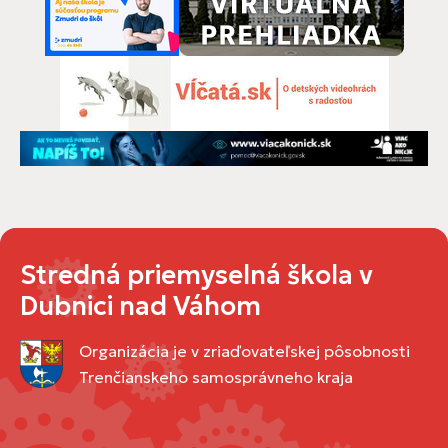
Stredná priemyselná škola v
Dubnici nad Váhom
Organizácia je v zriaďovateľskej pôsobnosti
Trenčianskeho samosprávneho kraja