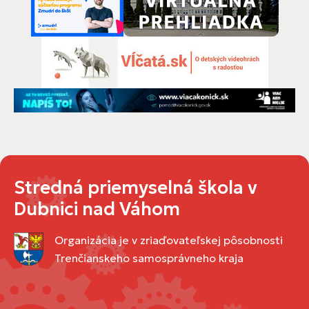
Stredná priemyselná škola v
Dubnici nad Váhom
Organizácia je v zriaďovateľskej pôsobnosti
Trenčianskeho samosprávneho kraja