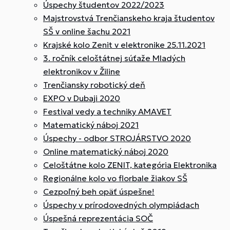
Úspechy študentov 2022/2023
Majstrovstvá Trenčianskeho kraja študentov
SŠ v online šachu 2021
Krajské kolo Zenit v elektronike 25.11.2021
3. ročník celoštátnej súťaže Mladých
elektronikov v Žiline
Trenčiansky robotický deň
EXPO v Dubaji 2020
Festival vedy a techniky AMAVET
Matematický náboj 2021
Úspechy - odbor STROJÁRSTVO 2020
Online matematický náboj 2020
Celoštátne kolo ZENIT, kategória Elektronika
Regionálne kolo vo florbale žiakov SŠ
Cezpoľný beh opäť úspešne!
Úspechy v prírodovedných olympiádach
Úspešná reprezentácia SOČ