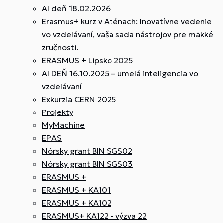
AI deň 18.02.2026
Erasmus+ kurz v Aténach: Inovatívne vedenie
vo vzdelávaní, vaša sada nástrojov pre mäkké
zručnosti.
ERASMUS + Lipsko 2025
AI DEŇ 16.10.2025 – umelá inteligencia vo
vzdelávaní
Exkurzia CERN 2025
Projekty
MyMachine
EPAS
Nórsky grant BIN SGS02
Nórsky grant BIN SGS03
ERASMUS +
ERASMUS + KA101
ERASMUS + KA102
ERASMUS+ KA122 - výzva 22