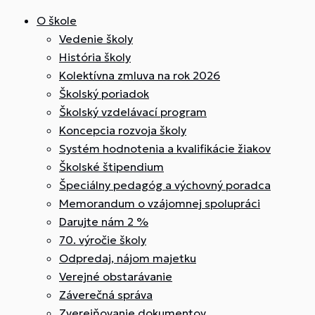
O škole
Vedenie školy
História školy
Kolektívna zmluva na rok 2026
Školský poriadok
Školský vzdelávací program
Koncepcia rozvoja školy
Systém hodnotenia a kvalifikácie žiakov
Školské štipendium
Špeciálny pedagóg a výchovný poradca
Memorandum o vzájomnej spolupráci
Darujte nám 2 %
70. výročie školy
Odpredaj, nájom majetku
Verejné obstarávanie
Záverečná správa
Zverejňovanie dokumentov