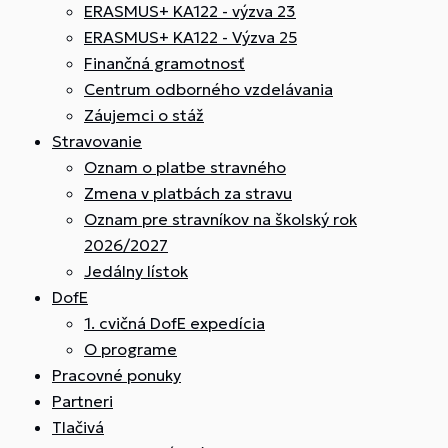
ERASMUS+ KA122 - výzva 23
ERASMUS+ KA122 - Výzva 25
Finančná gramotnosť
Centrum odborného vzdelávania
Záujemci o stáž
Stravovanie
Oznam o platbe stravného
Zmena v platbách za stravu
Oznam pre stravníkov na školský rok
2026/2027
Jedálny lístok
DofE
1. cvičná DofE expedícia
O programe
Pracovné ponuky
Partneri
Tlačivá