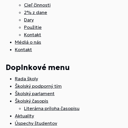
Cieľ činnosti
2% z dane
Dary
Použitie
Kontakt
Médiá o nás
Kontakt
Doplnkové menu
Rada školy
Školský podporný tím
Školský parlament
Školský časopis
Literárna príloha časopisu
Aktuality
Úspechy študentov