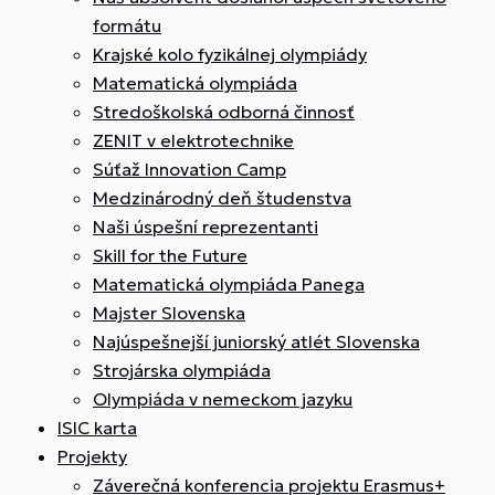
formátu
Krajské kolo fyzikálnej olympiády
Matematická olympiáda
Stredoškolská odborná činnosť
ZENIT v elektrotechnike
Súťaž Innovation Camp
Medzinárodný deň študenstva
Naši úspešní reprezentanti
Skill for the Future
Matematická olympiáda Panega
Majster Slovenska
Najúspešnejší juniorský atlét Slovenska
Strojárska olympiáda
Olympiáda v nemeckom jazyku
ISIC karta
Projekty
Záverečná konferencia projektu Erasmus+