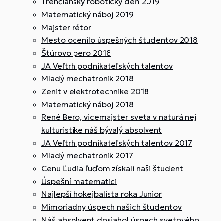
Trenčiansky robotický deň 2019
Matematický náboj 2019
Majster rétor
Mesto ocenilo úspešných študentov 2018
Štúrovo pero 2018
JA Veľtrh podnikateľských talentov
Mladý mechatronik 2018
Zenit v elektrotechnike 2018
Matematický náboj 2018
René Bero, vicemajster sveta v naturálnej
kulturistike náš bývalý absolvent
JA Veľtrh podnikateľských talentov 2017
Mladý mechatronik 2017
Cenu Ľudia ľuďom získali naši študenti
Úspešní matematici
Najlepší hokejbalista roka Junior
Mimoriadny úspech našich študentov
Náš absolvent dosiahol úspech svetového