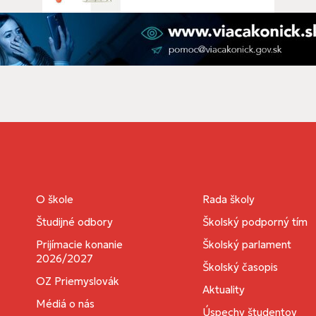
O škole
Rada školy
Študijné odbory
Školský podporný tím
Prijímacie konanie
Školský parlament
2026/2027
Školský časopis
OZ Priemyslovák
Aktuality
Médiá o nás
Úspechy študentov