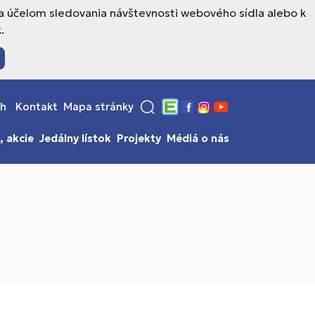
a účelom sledovania návštevnosti webového sídla alebo k
.
sh
Kontakt
Mapa stránky
Edupage
Facebook
Instagram
YouTube
, akcie
Jedálny lístok
Projekty
Médiá o nás