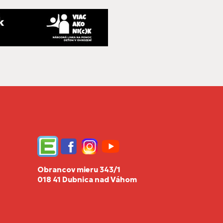
Edupage
Facebook
Instagram
YouTube
Obrancov mieru 343/1
018 41 Dubnica nad Váhom