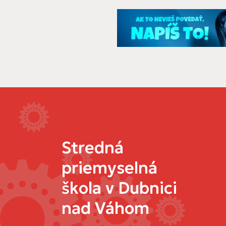
Stredná
priemyselná
škola v Dubnici
nad Váhom