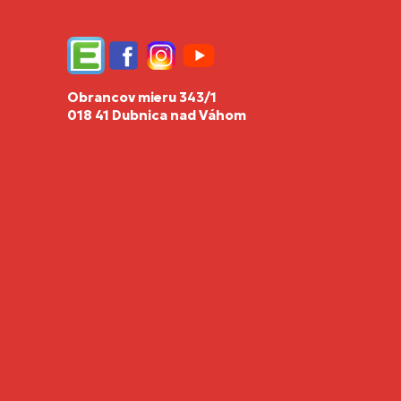
Edupage
Facebook
Instagram
YouTube
Obrancov mieru 343/1
018 41 Dubnica nad Váhom