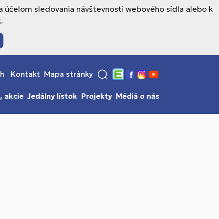
a účelom sledovania návštevnosti webového sídla alebo k
.
sh
Kontakt
Mapa stránky
Edupage
Facebook
Instagram
YouTube
, akcie
Jedálny lístok
Projekty
Médiá o nás