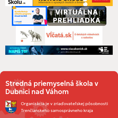
Stredná priemyselná škola v
Dubnici nad Váhom
Organizácia je v zriaďovateľskej pôsobnosti
Trenčianskeho samosprávneho kraja