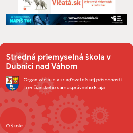
Stredná priemyselná škola v
Dubnici nad Váhom
Organizácia je v zriaďovateľskej pôsobnosti
Trenčianskeho samosprávneho kraja
O škole