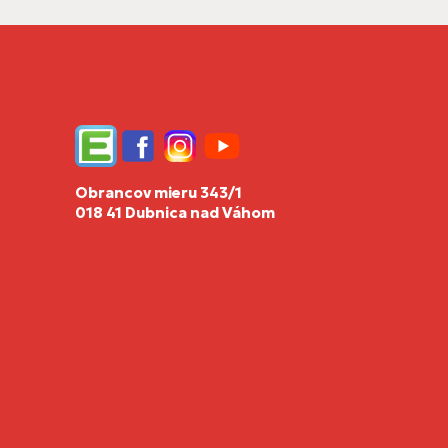
Edupage
Facebook
Instagram
YouTube
Obrancov mieru 343/1
018 41 Dubnica nad Váhom