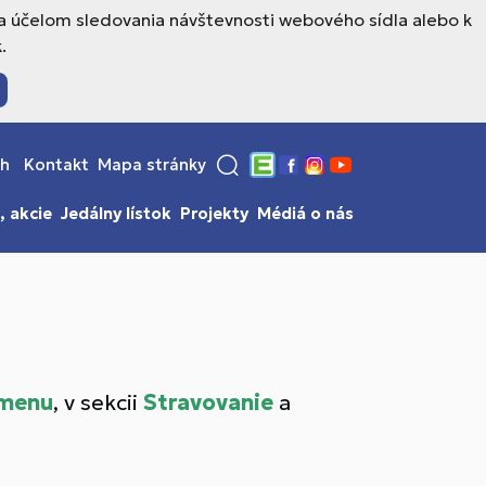
a účelom sledovania návštevnosti webového sídla alebo k
.
sh
Kontakt
Mapa stránky
Edupage
Facebook
Instagram
YouTube
, akcie
Jedálny lístok
Projekty
Médiá o nás
menu
, v sekcii
Stravovanie
a