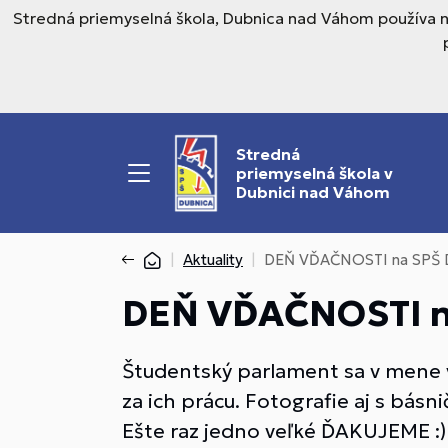
Stredná priemyselná škola, Dubnica nad Váhom používa n
Stredná
priemyselná škola v
Dubnici nad Váhom
Aktuality
DEŇ VĎAČNOSTI na SPŠ
DEŇ VĎAČNOSTI 
Študentský parlament sa v mene
za ich prácu. Fotografie aj s bás
Ešte raz jedno veľké ĎAKUJEME :)