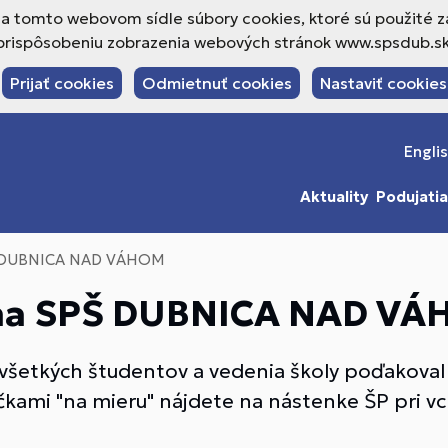
a tomto webovom sídle súbory cookies, ktoré sú použité z
prispôsobeniu zobrazenia webových stránok www.spsdub.sk
Prijať cookies
Odmietnuť cookies
Nastaviť cookies
Engli
Aktuality
Podujatia
 DUBNICA NAD VÁHOM
na SPŠ DUBNICA NAD V
 všetkých študentov a vedenia školy poďako
ničkami "na mieru" nájdete na nástenke ŠP pri v