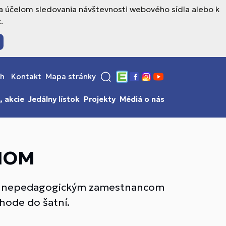
a účelom sledovania návštevnosti webového sídla alebo k
.
sh
Kontakt
Mapa stránky
Edupage
Facebook
Instagram
YouTube
, akcie
Jedálny lístok
Projekty
Médiá o nás
ÁHOM
val nepedagogickým zamestnancom
chode do šatní.