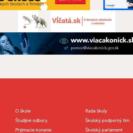
O škole
Rada školy
Študijné odbory
Školský podporný tím
Prijímacie konanie
Školský parlament