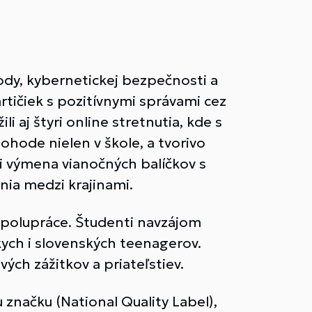
ody, kybernetickej bezpečnosti a
artičiek s pozitívnymi správami cez
i aj štyri online stretnutia, kde s
pohode nielen v škole, a tvorivo
i výmena vianočných balíčkov s
nia medzi krajinami.
j spolupráce. Študenti navzájom
kych i slovenských teenagerov.
ých zážitkov a priateľstiev.
 značku (National Quality Label),