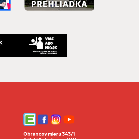
Edupage
Facebook
Instagram
YouTube
Obrancov mieru 343/1