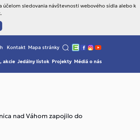
a účelom sledovania návštevnosti webového sídla alebo k
.
sh
Kontakt
Mapa stránky
Edupage
Facebook
Instagram
YouTube
, akcie
Jedálny lístok
Projekty
Médiá o nás
nica nad Váhom zapojilo do