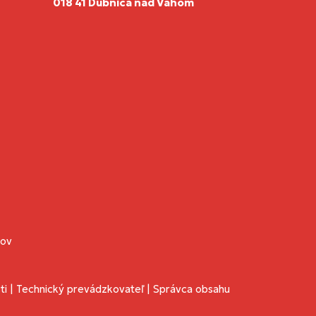
018 41 Dubnica nad Váhom
jov
ti
|
Technický prevádzkovateľ
|
Správca obsahu