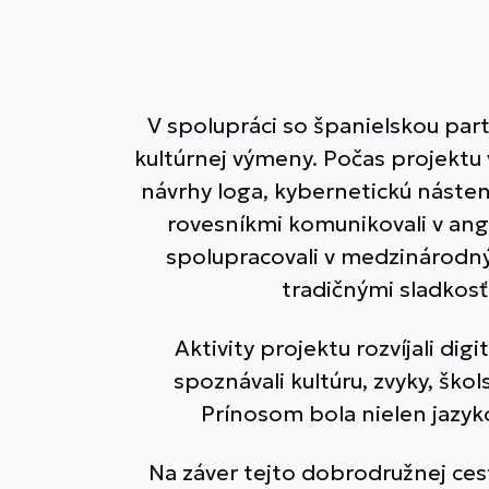
V spolupráci so španielskou par
kultúrnej výmeny. Počas projektu v
návrhy loga, kybernetickú nástenku
rovesníkmi komunikovali v angli
spolupracovali v medzinárodný
tradičnými sladkosť
Aktivity projektu rozvíjali di
spoznávali kultúru, zvyky, šk
Prínosom bola nielen jazyko
Na záver tejto dobrodružnej cest