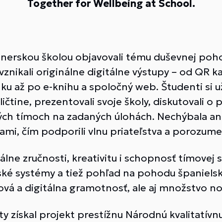
Together for Wellbeing at School.
tnerskou školou objavovali tému duševnej poh
znikali originálne digitálne výstupy – od QR k
 až po e-knihu a spoločný web. Študenti si užil
čtine, prezentovali svoje školy, diskutovali o 
ch tímoch na zadaných úlohách. Nechýbala an
ami, čím podporili vlnu priateľstva a porozume
gitálne zručnosti, kreativitu i schopnosť tímove
olské systémy a tiež pohľad na pohodu španiels
vá a digitálna gramotnosť, ale aj množstvo nov
y získal projekt prestížnu Národnú kvalitatívnu