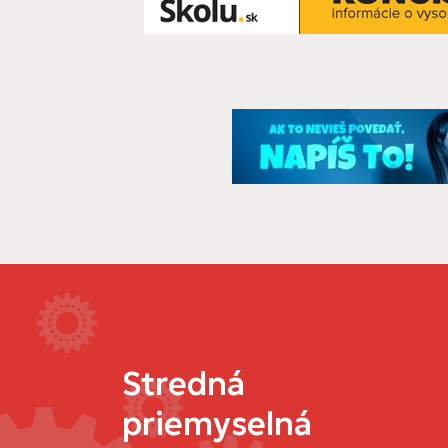
Stredná
priemyselná