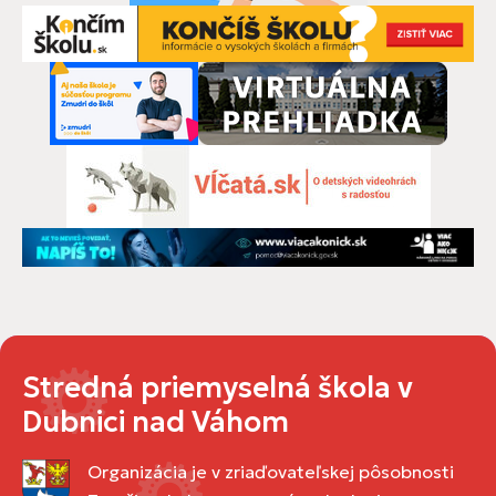
Stredná priemyselná škola v
Dubnici nad Váhom
Organizácia je v zriaďovateľskej pôsobnosti